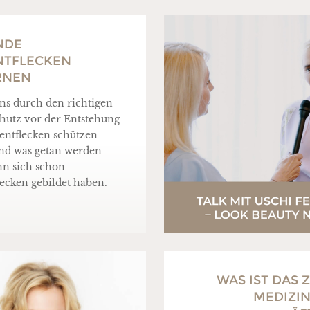
NDE
NTFLECKEN
RNEN
ns durch den richtigen
utz vor der Entstehung
ntflecken schützen
nd was getan werden
n sich schon
ecken gebildet haben.
WAS IST DAS Z
MEDIZI