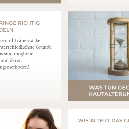
INGE RICHTIG
DELN
ge und Tränensäcke
terschiedlichste Gründe
s sind mögliche
 und deren
ngsmethoden?
WIE ALTERT DAS G