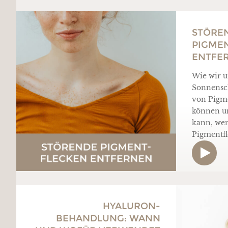
STÖRE
PIGME
ENTFE
Wie wir u
Sonnensch
von Pigme
können u
kann, wen
Pigmentfl
HYALURON-
BEHANDLUNG: WANN