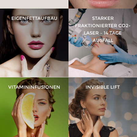
EIGENFETTAUFBAU
STARKER
FRAKTIONIERTER CO2-
LASER – 14 TAGE
AUSFALL
HAUTBERATUNG
AUGENBRAUEN LIFTING
VITAMIN­INFUSIONEN
INVISIBLE LIFT