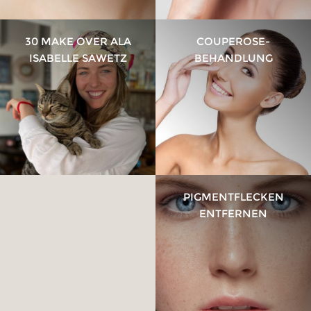
30 MAKE OVER ALA
COUPEROSE-
ISABELLE SAWETZ
BEHANDLUNG
DEHNUNGS­STREIFEN
PIGMENTFLECKEN
ENTFERNEN
ENTFERNEN