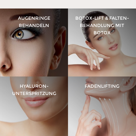
AUGENRINGE
BOTOX-LIFT & FALTEN­
BEHANDELN
BEHANDLUNG MIT
BOTOX
HYALURON-
FADENLIFTING
UNTERSPRITZUNG