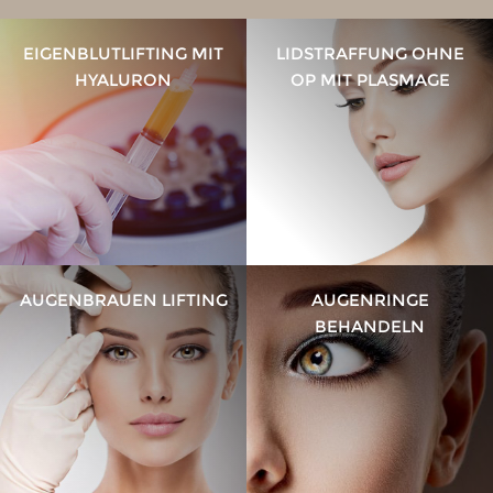
EIGENBLUTLIFTING MIT
LIDSTRAFFUNG OHNE
HYALURON
OP MIT PLASMAGE
AUGENBRAUEN LIFTING
AUGENRINGE
BEHANDELN