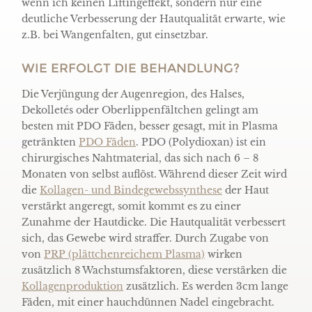
wenn ich keinen Liftingeffekt, sondern nur eine
deutliche Verbesserung der Hautqualität erwarte, wie
z.B. bei Wangenfalten, gut einsetzbar.
WIE ERFOLGT DIE BEHANDLUNG?
Die Verjüngung der Augenregion, des Halses,
Dekolletés oder Oberlippenfältchen gelingt am
besten mit PDO Fäden, besser gesagt, mit in Plasma
getränkten
PDO Fäden
. PDO (Polydioxan) ist ein
chirurgisches Nahtmaterial, das sich nach 6 – 8
Monaten von selbst auflöst. Während dieser Zeit wird
die
Kollagen- und Bindegewebssynthese
der Haut
verstärkt angeregt, somit kommt es zu einer
Zunahme der Hautdicke. Die Hautqualität verbessert
sich, das Gewebe wird straffer. Durch Zugabe von
von
PRP (plättchenreichem Plasma)
wirken
zusätzlich 8 Wachstumsfaktoren, diese verstärken die
Kollagenproduktion
zusätzlich. Es werden 3cm lange
Fäden, mit einer hauchdünnen Nadel eingebracht.