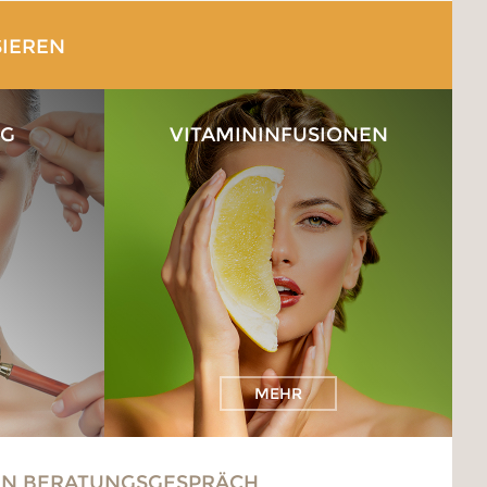
SIEREN
NG
VITAMIN­INFUSIONEN
MEHR
EIN BERATUNGSGESPRÄCH