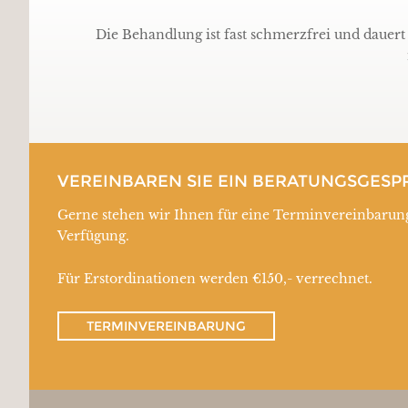
Die Behandlung ist fast schmerzfrei und dauert
VEREINBAREN SIE EIN BERATUNGSGESP
Gerne stehen wir Ihnen für eine Terminvereinbarun
Verfügung.
Für Erstordinationen werden €150,- verrechnet.
TERMINVEREINBARUNG