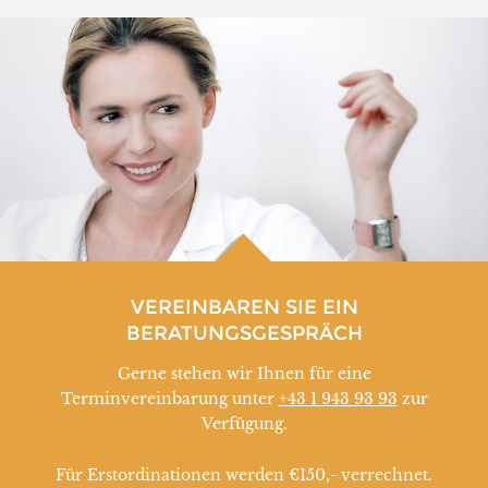
VEREINBAREN SIE EIN
BERATUNGSGESPRÄCH
Gerne stehen wir Ihnen für eine
Terminvereinbarung unter
+43 1 943 93 93
zur
Verfügung.
Für Erstordinationen werden €150,- verrechnet.