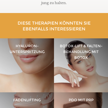
jung zu halten.
DIESE THERAPIEN KÖNNTEN SIE
EBENFALLS INTERESSIEREN
HYALURON-
BOTOX-LIFT & FALTEN­
UNTERSPRITZUNG
BEHANDLUNG MIT
BOTOX
FADENLIFTING
PDO MIT PRP