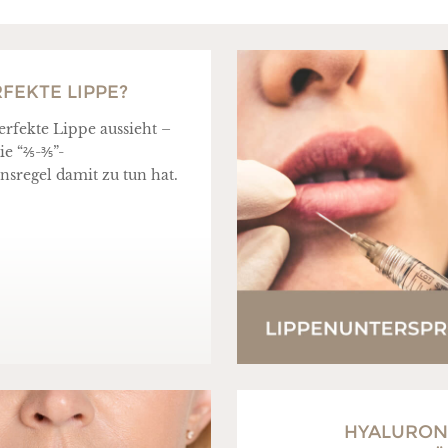
RFEKTE LIPPE?
erfekte Lippe aussieht –
ie “⅖-⅗”-
nsregel damit zu tun hat.
HYALURON