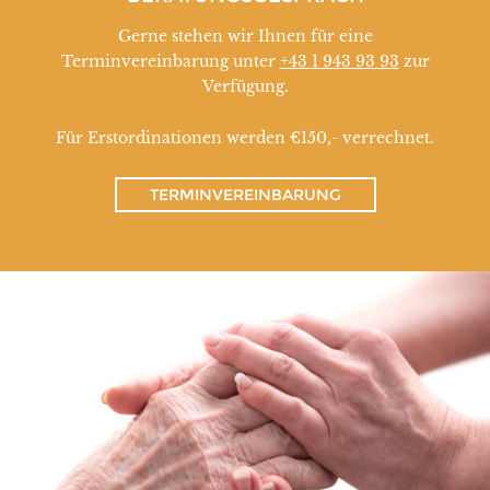
Gerne stehen wir Ihnen für eine
Terminvereinbarung unter
+43 1 943 93 93
zur
Verfügung.
Für Erstordinationen werden €150,- verrechnet.
TERMINVEREINBARUNG