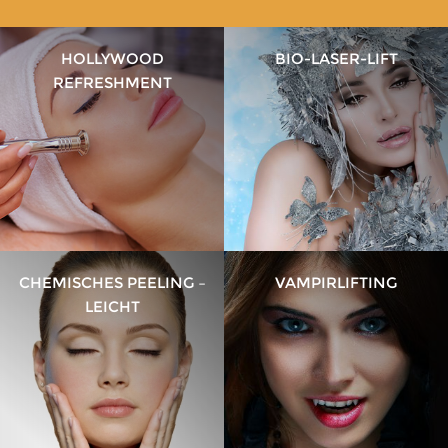
HOLLYWOOD
BIO-LASER-LIFT
REFRESHMENT
CHEMISCHES PEELING –
VAMPIRLIFTING
LEICHT