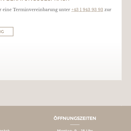
ür eine Terminvereinbarung unter
+43 1 943 93 93
zur
NG
ÖFFNUNGSZEITEN
ostek
Montag: 9 – 18 Uhr