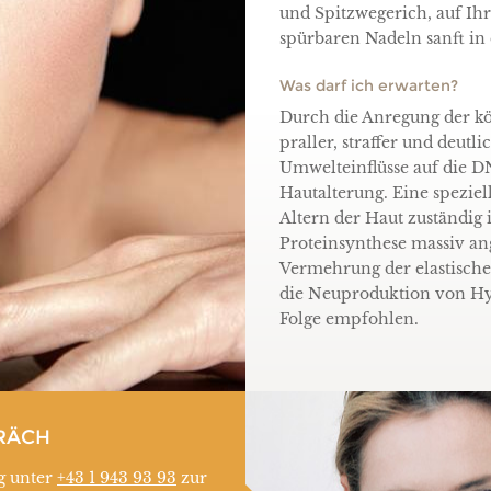
und Spitzwegerich, auf I
spürbaren Nadeln sanft in 
Was darf ich erwarten?
Durch die Anregung der k
praller, straffer und deutl
Umwelteinflüsse auf die 
Hautalterung. Eine speziel
Altern der Haut zuständig 
Proteinsynthese massiv an
Vermehrung der elastische
die Neuproduktion von Hy
Folge empfohlen.
RÄCH
g unter
+43 1 943 93 93
zur